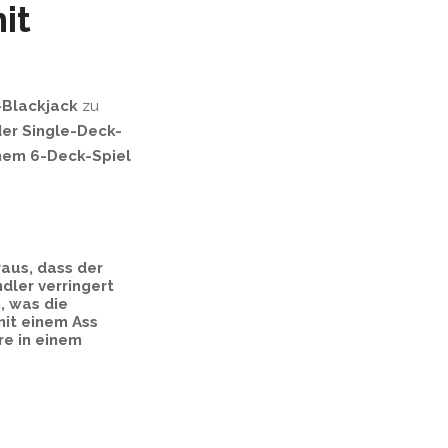
it
-Blackjack
zu
der Single-Deck-
inem 6-Deck-Spiel
raus, dass der
dler verringert
, was die
mit einem Ass
re in einem