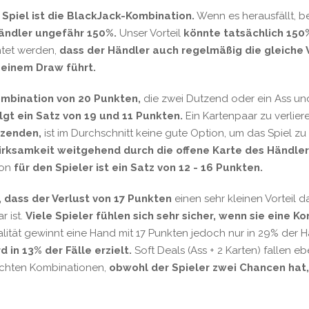
Spiel ist die BlackJack-Kombination.
Wenn es herausfällt, b
ndler ungefähr 150%.
Unser Vorteil
könnte tatsächlich 150%
htet werden,
dass der Händler auch regelmäßig die gleiche V
 einem Draw führt.
ombination von 20 Punkten,
die zwei Dutzend oder ein Ass un
gt ein Satz von 19 und 11 Punkten.
Ein Kartenpaar zu verliere
tzenden,
ist im Durchschnitt keine gute Option, um das Spiel zu 
Wirksamkeit weitgehend durch die offene Karte des Händle
ion
für den Spieler ist ein Satz von 12 - 16 Punkten.
 dass der Verlust von 17 Punkten
einen sehr kleinen Vorteil dar
r ist.
Viele Spieler fühlen sich sehr sicher, wenn sie eine K
alität gewinnt eine Hand mit 17 Punkten jedoch nur in 29% der 
 in 13% der Fälle erzielt.
Soft Deals (Ass + 2 Karten) fallen ebe
echten Kombinationen,
obwohl der Spieler zwei Chancen hat, 