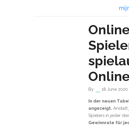
mij
Online
Spiele
spiela
Online
By
18 June 2020
In der neuen Tabe
angezeigt.
Anstatt
Spielers in jeder di
Gewinnrate für je